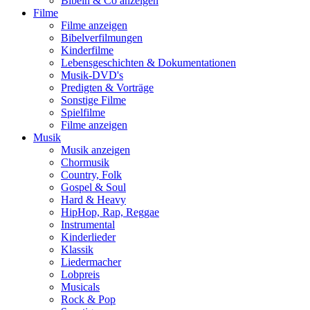
Bibeln & Co anzeigen
Filme
Filme anzeigen
Bibelverfilmungen
Kinderfilme
Lebensgeschichten & Dokumentationen
Musik-DVD's
Predigten & Vorträge
Sonstige Filme
Spielfilme
Filme anzeigen
Musik
Musik anzeigen
Chormusik
Country, Folk
Gospel & Soul
Hard & Heavy
HipHop, Rap, Reggae
Instrumental
Kinderlieder
Klassik
Liedermacher
Lobpreis
Musicals
Rock & Pop