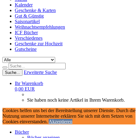
Kalender
Geschenke & Karten
Gut & Günstig
Saisonartikel
Weihnachtsempfehlungen
ICF Bücher
Verschiedenes
Geschenke zur Hochzeit
Gutscheine
Erweiterte Suche
Suche...
Ihr Warenkorb
0,00 EUR
Sie haben noch keine Artikel in Ihrem Warenkorb.
Cookies helfen uns bei der Bereitstellung unserer Dienste. Durch die
Nutzung unserer Internetseite erklären Sie sich mit dem Setzen von
Cookies einverstanden.
Akzeptieren
Bücher
Bücher anzeigen