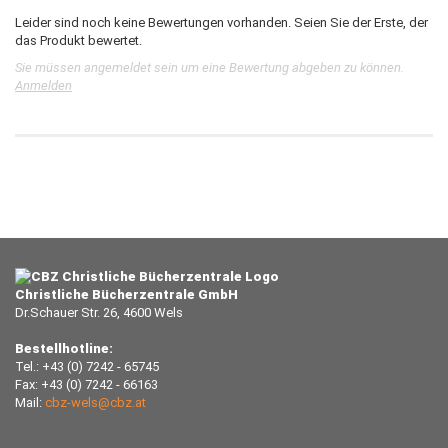
Leider sind noch keine Bewertungen vorhanden. Seien Sie der Erste, der
das Produkt bewertet.
Sie müssen angemeldet sein um eine Bewertung abgeben zu können.
Anmelden
Christliche Bücherzentrale GmbH
Dr.Schauer Str. 26, 4600 Wels
Bestellhotline:
Tel.: +43 (0) 7242 - 65745
Fax: +43 (0) 7242 - 66163
Mail:
cbz-wels@cbz.at