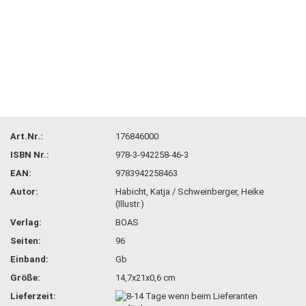
Art.Nr.:
176846000
ISBN Nr.:
978-3-942258-46-3
EAN:
9783942258463
Autor:
Habicht, Katja / Schweinberger, Heike
(Illustr.)
Verlag:
BOAS
Seiten:
96
Einband:
Gb
Größe:
14,7x21x0,6 cm
Lieferzeit: