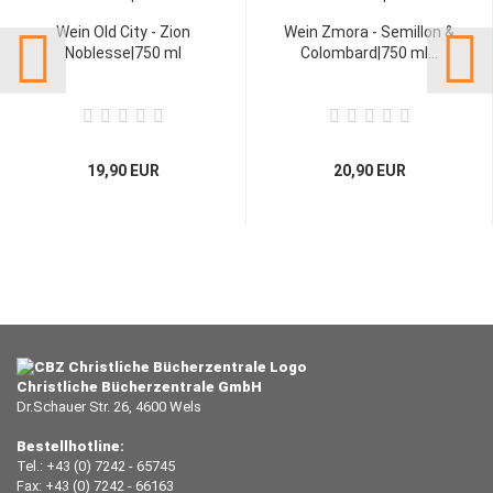
Wein Old City - Zion
Wein Zmora - Semillon &
Noblesse|750 ml
Colombard|750 ml...
19,90 EUR
20,90 EUR
Christliche Bücherzentrale GmbH
Dr.Schauer Str. 26, 4600 Wels
Bestellhotline:
Tel.: +43 (0) 7242 - 65745
Fax: +43 (0) 7242 - 66163