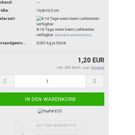
inband:
---
röße:
14,8x10,5 cm
eferzeit:
8-14 Tage wenn beim Lieferanten
verfügbar.
(Ausland abweichend)
Versandgewicht:
0,001
kg je Stück
1,20 EUR
inkl. 20% MwSt. zzgl.
Versand
AUF DEN MERKZETTEL