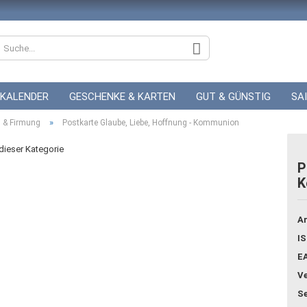
KALENDER
GESCHENKE & KARTEN
GUT & GÜNSTIG
SA
»
 & Firmung
ZUR HOCHZEIT
Postkarte Glaube, Liebe, Hoffnung - Kommunion
GUTSCHEINE
 dieser Kategorie
P
K
Konto
Pass
Ar
IS
E
Ve
Se