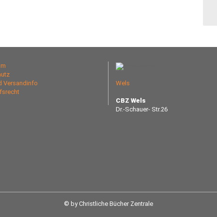
um
utz
nd Versandinfo
Wels
fsrecht
CBZ Wels
Dr.-Schauer- Str.26
© by Christliche Bücher Zentrale