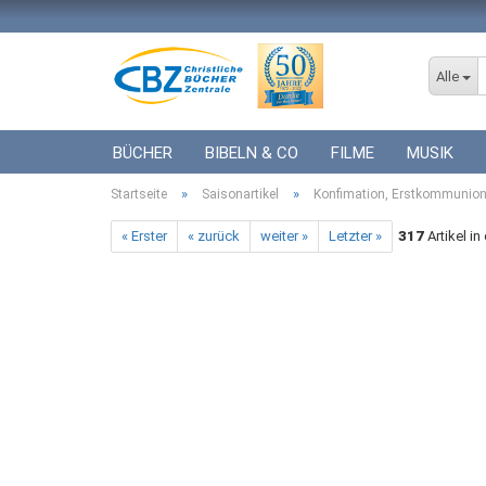
Alle
BÜCHER
BIBELN & CO
FILME
MUSIK
»
»
Startseite
ICF BÜCHER
Saisonartikel
VERSCHIEDENES
Konfimation, Erstkommunion
GESCHENKE 
« Erster
« zurück
weiter »
Letzter »
317
Artikel in