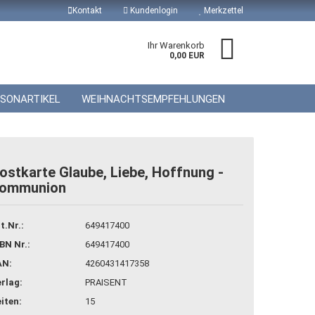
Kontakt
Kundenlogin
Merkzettel
Ihr Warenkorb
0,00 EUR
ISONARTIKEL
WEIHNACHTSEMPFEHLUNGEN
ostkarte Glaube, Liebe, Hoffnung -
ommunion
 erstellen
wort vergessen?
t.Nr.:
649417400
BN Nr.:
649417400
AN:
4260431417358
rlag:
PRAISENT
iten:
15