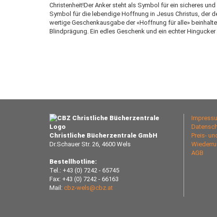
Christenheit!Der Anker steht als Symbol für ein sicheres un
Symbol für die lebendige Hoffnung in Jesus Christus, der 
wertige Geschenkausgabe der «Hoffnung für alle» beinhalte
Blindprägung. Ein edles Geschenk und ein echter Hingucker 
Impress
Datensch
Christliche Bücherzentrale GmbH
Preis- u
Dr.Schauer Str. 26, 4600 Wels
Wiederru
AGB
Bestellhotline:
Tel.: +43 (0) 7242 - 65745
Fax: +43 (0) 7242 - 66163
Mail:
cbz-wels@cbz.at