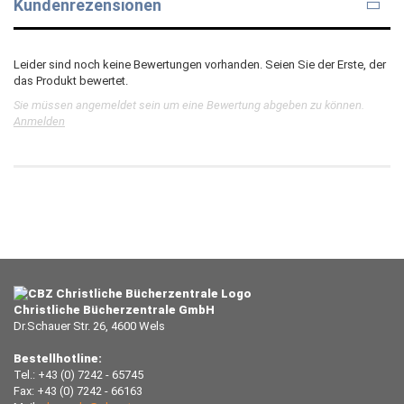
Kundenrezensionen
Leider sind noch keine Bewertungen vorhanden. Seien Sie der Erste, der
das Produkt bewertet.
Sie müssen angemeldet sein um eine Bewertung abgeben zu können.
Anmelden
Christliche Bücherzentrale GmbH
Dr.Schauer Str. 26, 4600 Wels
Bestellhotline:
Tel.: +43 (0) 7242 - 65745
Fax: +43 (0) 7242 - 66163