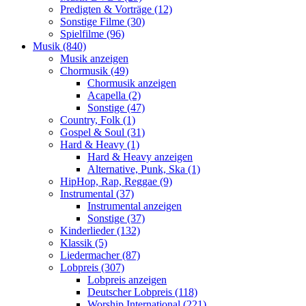
Predigten & Vorträge (12)
Sonstige Filme (30)
Spielfilme (96)
Musik (840)
Musik anzeigen
Chormusik (49)
Chormusik anzeigen
Acapella (2)
Sonstige (47)
Country, Folk (1)
Gospel & Soul (31)
Hard & Heavy (1)
Hard & Heavy anzeigen
Alternative, Punk, Ska (1)
HipHop, Rap, Reggae (9)
Instrumental (37)
Instrumental anzeigen
Sonstige (37)
Kinderlieder (132)
Klassik (5)
Liedermacher (87)
Lobpreis (307)
Lobpreis anzeigen
Deutscher Lobpreis (118)
Worship International (221)