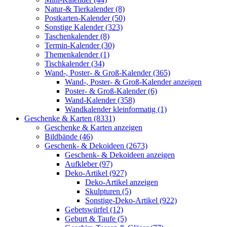
Natur-& Tierkalender (8)
Postkarten-Kalender (50)
Sonstige Kalender (323)
Taschenkalender (8)
Termin-Kalender (30)
Themenkalender (1)
Tischkalender (34)
Wand-, Poster- & Groß-Kalender (365)
Wand-, Poster- & Groß-Kalender anzeigen
Poster- & Groß-Kalender (6)
Wand-Kalender (358)
Wandkalender kleinformatig (1)
Geschenke & Karten (8331)
Geschenke & Karten anzeigen
Bildbände (46)
Geschenk- & Dekoideen (2673)
Geschenk- & Dekoideen anzeigen
Aufkleber (97)
Deko-Artikel (927)
Deko-Artikel anzeigen
Skulpturen (5)
Sonstige-Deko-Artikel (922)
Gebetswürfel (12)
Geburt & Taufe (5)