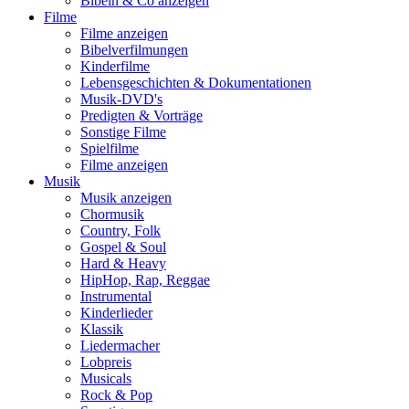
Bibeln & Co anzeigen
Filme
Filme anzeigen
Bibelverfilmungen
Kinderfilme
Lebensgeschichten & Dokumentationen
Musik-DVD's
Predigten & Vorträge
Sonstige Filme
Spielfilme
Filme anzeigen
Musik
Musik anzeigen
Chormusik
Country, Folk
Gospel & Soul
Hard & Heavy
HipHop, Rap, Reggae
Instrumental
Kinderlieder
Klassik
Liedermacher
Lobpreis
Musicals
Rock & Pop