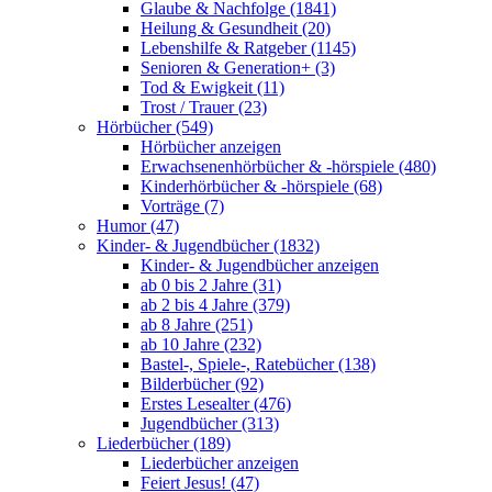
Glaube & Nachfolge (1841)
Heilung & Gesundheit (20)
Lebenshilfe & Ratgeber (1145)
Senioren & Generation+ (3)
Tod & Ewigkeit (11)
Trost / Trauer (23)
Hörbücher (549)
Hörbücher anzeigen
Erwachsenenhörbücher & -hörspiele (480)
Kinderhörbücher & -hörspiele (68)
Vorträge (7)
Humor (47)
Kinder- & Jugendbücher (1832)
Kinder- & Jugendbücher anzeigen
ab 0 bis 2 Jahre (31)
ab 2 bis 4 Jahre (379)
ab 8 Jahre (251)
ab 10 Jahre (232)
Bastel-, Spiele-, Ratebücher (138)
Bilderbücher (92)
Erstes Lesealter (476)
Jugendbücher (313)
Liederbücher (189)
Liederbücher anzeigen
Feiert Jesus! (47)