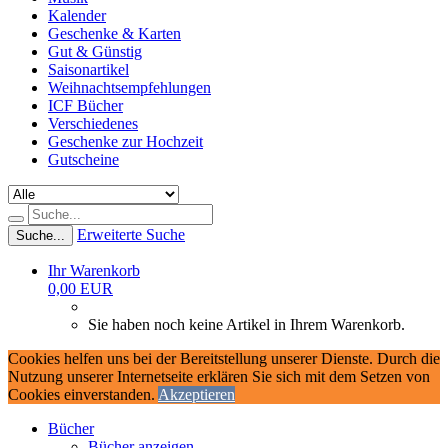
Kalender
Geschenke & Karten
Gut & Günstig
Saisonartikel
Weihnachtsempfehlungen
ICF Bücher
Verschiedenes
Geschenke zur Hochzeit
Gutscheine
Erweiterte Suche
Suche...
Ihr Warenkorb
0,00 EUR
Sie haben noch keine Artikel in Ihrem Warenkorb.
Cookies helfen uns bei der Bereitstellung unserer Dienste. Durch die
Nutzung unserer Internetseite erklären Sie sich mit dem Setzen von
Cookies einverstanden.
Akzeptieren
Bücher
Bücher anzeigen