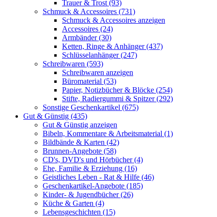
Trauer & Trost (93)
Schmuck & Accessoires (731)
Schmuck & Accessoires anzeigen
Accessoires (24)
Armbänder (30)
Ketten, Ringe & Anhänger (437)
Schlüsselanhänger (247)
Schreibwaren (593)
Schreibwaren anzeigen
Büromaterial (53)
Papier, Notizbücher & Blöcke (254)
Stifte, Radiergummi & Spitzer (292)
Sonstige Geschenkartikel (675)
Gut & Günstig (435)
Gut & Günstig anzeigen
Bibeln, Kommentare & Arbeitsmaterial (1)
Bildbände & Karten (42)
Brunnen-Angebote (58)
CD's, DVD's und Hörbücher (4)
Ehe, Familie & Erziehung (16)
Geistliches Leben - Rat & Hilfe (46)
Geschenkartikel-Angebote (185)
Kinder- & Jugendbücher (26)
Küche & Garten (4)
Lebensgeschichten (15)