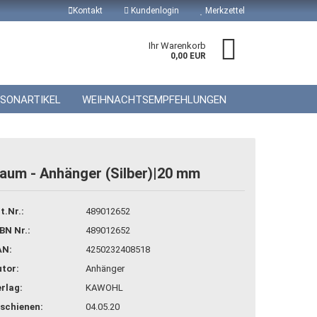
Kontakt
Kundenlogin
Merkzettel
Ihr Warenkorb
0,00 EUR
ISONARTIKEL
WEIHNACHTSEMPFEHLUNGEN
aum - Anhänger (Silber)|20 mm
 erstellen
t.Nr.:
489012652
wort vergessen?
BN Nr.:
489012652
AN:
4250232408518
tor:
Anhänger
rlag:
KAWOHL
schienen:
04.05.20