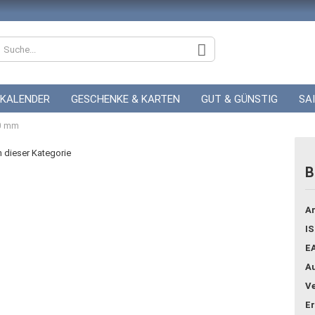
KALENDER
GESCHENKE & KARTEN
GUT & GÜNSTIG
SA
20 mm
ZUR HOCHZEIT
GUTSCHEINE
in dieser Kategorie
B
Konto
Ar
Pass
IS
E
Au
Ve
Er