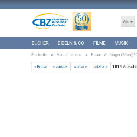
Alle
BÜCHER
BIBELN & CO
FILME
MUSIK
»
»
Startseite
ICF BÜCHER
Verschiedenes
VERSCHIEDENES
Baum - Anhänger (Silber)|
GESCHENKE 
« Erster
« zurück
weiter »
Letzter »
1814
Artikel 