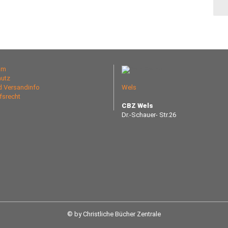
um
utz
nd Versandinfo
Wels
fsrecht
CBZ Wels
Dr.-Schauer- Str.26
© by Christliche Bücher Zentrale