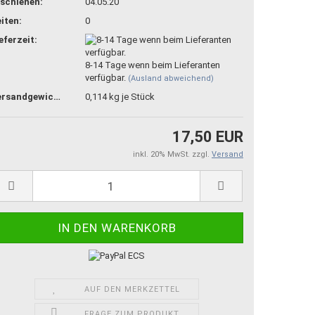
schienen:
04.05.20
iten:
0
eferzeit:
8-14 Tage wenn beim Lieferanten
verfügbar.
(Ausland abweichend)
Versandgewicht:
0,114
kg je Stück
17,50 EUR
inkl. 20% MwSt. zzgl.
Versand
AUF DEN MERKZETTEL
FRAGE ZUM PRODUKT