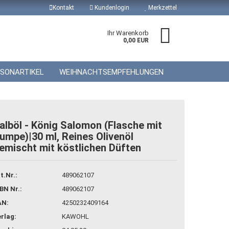
Kontakt
Kundenlogin
Merkzettel
Ihr Warenkorb
0,00 EUR
ISONARTIKEL
WEIHNACHTSEMPFEHLUNGEN
alböl - König Salomon (Flasche mit
umpe)|30 ml, Reines Olivenöl
emischt mit köstlichen Düften
 erstellen
wort vergessen?
t.Nr.:
489062107
BN Nr.:
489062107
AN:
4250232409164
rlag:
KAWOHL