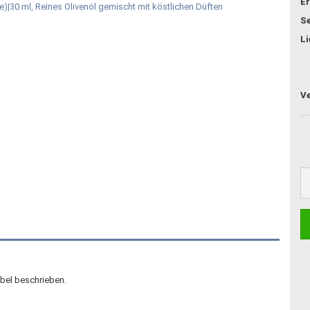
Er
Se
Li
ibel beschrieben.