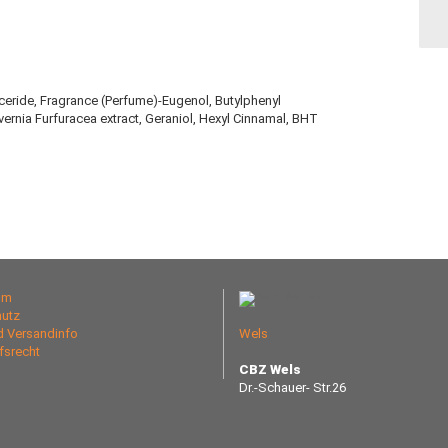
lyceride, Fragrance (Perfume)-Eugenol, Butylphenyl
vernia Furfuracea extract, Geraniol, Hexyl Cinnamal, BHT
um
utz
nd Versandinfo
Wels
fsrecht
CBZ Wels
Dr.-Schauer- Str.26