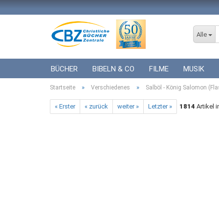
Alle
BÜCHER
BIBELN & CO
FILME
MUSIK
»
»
Startseite
ICF BÜCHER
Verschiedenes
VERSCHIEDENES
Salböl - König Salomon (Fl
GESCHENKE 
« Erster
« zurück
weiter »
Letzter »
1814
Artikel 