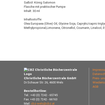
Salböl: König Salomon
Flasche mit praktischer Pumpe
Inhalt: 30 ml
Inhaltsstoffe:
Olea Europaea (Olive) Oil, Glycine Soja, Caprylic/capric trig
Methylpropional,Limonene, Citronellol, Coumarin, Linalool, E
Impress
Datensch
Christliche Bücherzentrale GmbH
Preis- u
Dr.Schauer Str. 26, 4600 Wels
Wiederru
AGB
Bestellhotline:
Tel.: +43 (0) 7242 - 65745
Fax: +43 (0) 7242 - 66163
Mail:
cbz-wels@cbz.at