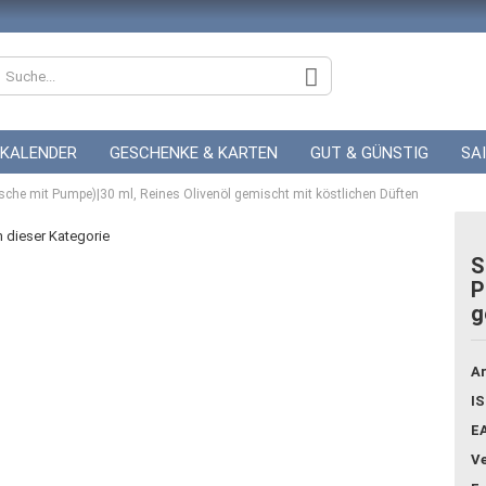
KALENDER
GESCHENKE & KARTEN
GUT & GÜNSTIG
SA
asche mit Pumpe)|30 ml, Reines Olivenöl gemischt mit köstlichen Düften
ZUR HOCHZEIT
GUTSCHEINE
in dieser Kategorie
S
P
g
Konto
Pass
Ar
IS
E
Ve