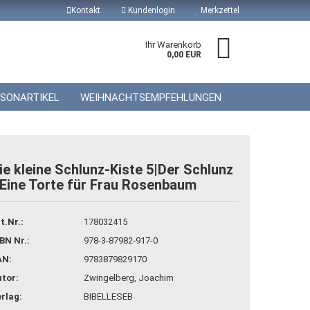
Kontakt
Kundenlogin
Merkzettel
Ihr Warenkorb
0,00 EUR
ISONARTIKEL
WEIHNACHTSEMPFEHLUNGEN
ie kleine Schlunz-Kiste 5|Der Schlunz
 Eine Torte für Frau Rosenbaum
 erstellen
wort vergessen?
t.Nr.:
178032415
BN Nr.:
978-3-87982-917-0
AN:
9783879829170
tor:
Zwingelberg, Joachim
rlag:
BIBELLESEB