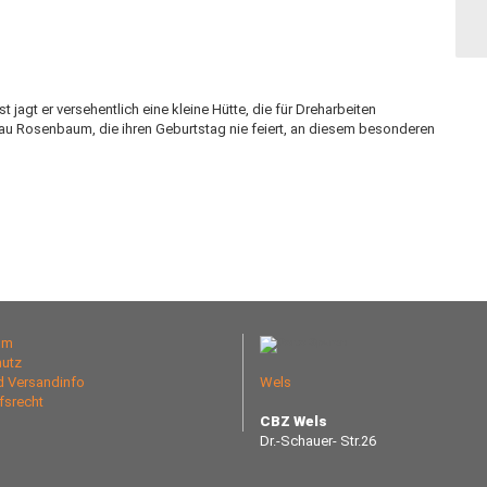
jagt er versehentlich eine kleine Hütte, die für Dreharbeiten
h Frau Rosenbaum, die ihren Geburtstag nie feiert, an diesem besonderen
um
utz
nd Versandinfo
Wels
fsrecht
CBZ Wels
Dr.-Schauer- Str.26