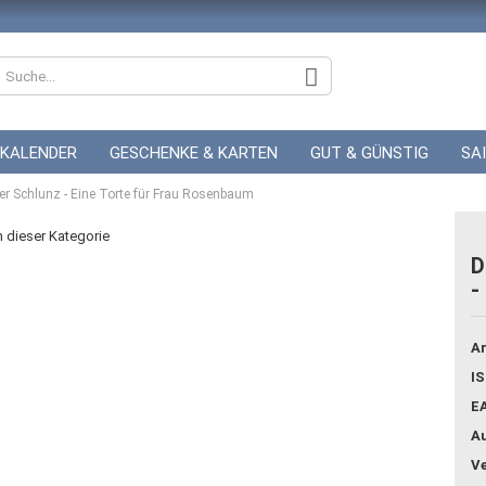
KALENDER
GESCHENKE & KARTEN
GUT & GÜNSTIG
SA
Der Schlunz - Eine Torte für Frau Rosenbaum
ZUR HOCHZEIT
GUTSCHEINE
in dieser Kategorie
D
-
Konto
Pass
Ar
IS
E
Au
Ve