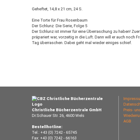
Geheftet, 14,8 x 21 cm, 24 S.
Eine Torte für Frau Rosenbaum
Der Schlunz  Die Serie, Folge 5
Der Schlunz ist immer für eine Überraschung zu haben! Zuerst 
präpariert war, vorzeitig in die Luft. Dann will er auch noc
Tag überraschen. Dabei geht mal wieder einiges schief.
Impress
Datensch
Christliche Bücherzentrale GmbH
Preis- u
Dr.Schauer Str. 26, 4600 Wels
Wiederru
AGB
Bestellhotline:
Tel.: +43 (0) 7242 - 65745
Fax: +43 (0) 7242 - 66163