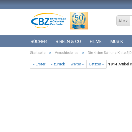
Alle
BÜCHER
BIBELN & CO
FILME
MUSIK
»
»
Startseite
ICF BÜCHER
Verschiedenes
VERSCHIEDENES
Die kleine Schlunz-Kiste 5|
GESCHENKE 
« Erster
« zurück
weiter »
Letzter »
1814
Artikel 