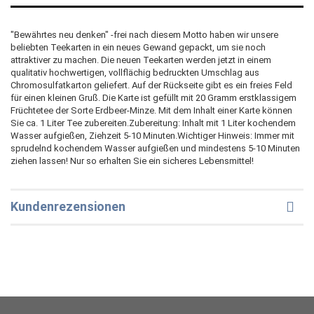
"Bewährtes neu denken" -frei nach diesem Motto haben wir unsere
beliebten Teekarten in ein neues Gewand gepackt, um sie noch
attraktiver zu machen. Die neuen Teekarten werden jetzt in einem
qualitativ hochwertigen, vollflächig bedruckten Umschlag aus
Chromosulfatkarton geliefert. Auf der Rückseite gibt es ein freies Feld
für einen kleinen Gruß. Die Karte ist gefüllt mit 20 Gramm erstklassigem
Früchtetee der Sorte Erdbeer-Minze. Mit dem Inhalt einer Karte können
Sie ca. 1 Liter Tee zubereiten.Zubereitung: Inhalt mit 1 Liter kochendem
Wasser aufgießen, Ziehzeit 5-10 Minuten.Wichtiger Hinweis: Immer mit
sprudelnd kochendem Wasser aufgießen und mindestens 5-10 Minuten
ziehen lassen! Nur so erhalten Sie ein sicheres Lebensmittel!
Kundenrezensionen