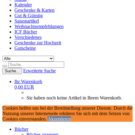
Kalender
Geschenke & Karten
Gut & Günstig
Saisonartikel
Weihnachtsempfehlungen
ICF Bücher
Verschiedenes
Geschenke zur Hochzeit
Gutscheine
Erweiterte Suche
Suche...
Ihr Warenkorb
0,00 EUR
Sie haben noch keine Artikel in Ihrem Warenkorb.
Cookies helfen uns bei der Bereitstellung unserer Dienste. Durch die
Nutzung unserer Internetseite erklären Sie sich mit dem Setzen von
Cookies einverstanden.
Akzeptieren
Bücher
Bücher anzeigen