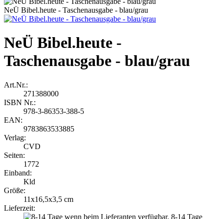
NeÜ Bibel.heute - Taschenausgabe - blau/grau
NeÜ Bibel.heute -
Taschenausgabe - blau/grau
Art.Nr.:
271388000
ISBN Nr.:
978-3-86353-388-5
EAN:
9783863533885
Verlag:
CVD
Seiten:
1772
Einband:
Kld
Größe:
11x16,5x3,5 cm
Lieferzeit:
8-14 Tage