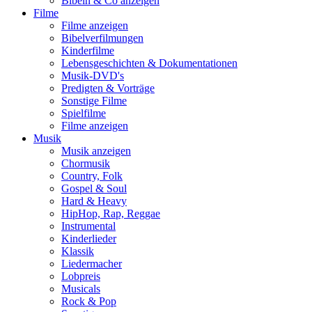
Bibeln & Co anzeigen
Filme
Filme anzeigen
Bibelverfilmungen
Kinderfilme
Lebensgeschichten & Dokumentationen
Musik-DVD's
Predigten & Vorträge
Sonstige Filme
Spielfilme
Filme anzeigen
Musik
Musik anzeigen
Chormusik
Country, Folk
Gospel & Soul
Hard & Heavy
HipHop, Rap, Reggae
Instrumental
Kinderlieder
Klassik
Liedermacher
Lobpreis
Musicals
Rock & Pop