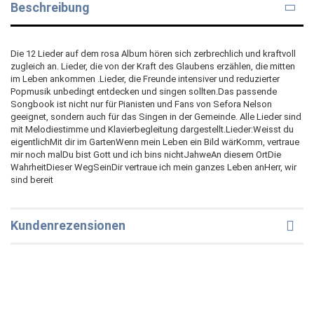
Beschreibung
Die 12 Lieder auf dem rosa Album hören sich zerbrechlich und kraftvoll
zugleich an. Lieder, die von der Kraft des Glaubens erzählen, die mitten
im Leben ankommen .Lieder, die Freunde intensiver und reduzierter
Popmusik unbedingt entdecken und singen sollten.Das passende
Songbook ist nicht nur für Pianisten und Fans von Sefora Nelson
geeignet, sondern auch für das Singen in der Gemeinde. Alle Lieder sind
mit Melodiestimme und Klavierbegleitung dargestellt.Lieder:Weisst du
eigentlichMit dir im GartenWenn mein Leben ein Bild wärKomm, vertraue
mir noch malDu bist Gott und ich bins nichtJahweAn diesem OrtDie
WahrheitDieser WegSeinDir vertraue ich mein ganzes Leben anHerr, wir
sind bereit
Kundenrezensionen