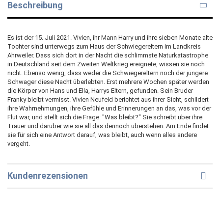
Beschreibung
Es ist der 15. Juli 2021. Vivien, ihr Mann Harry und ihre sieben Monate alte
Tochter sind unterwegs zum Haus der Schwiegereltern im Landkreis
Ahrweiler. Dass sich dort in der Nacht die schlimmste Naturkatastrophe
in Deutschland seit dem Zweiten Weltkrieg ereignete, wissen sie noch
nicht. Ebenso wenig, dass weder die Schwiegereltern noch der jüngere
Schwager diese Nacht überlebten. Erst mehrere Wochen später werden
die Körper von Hans und Ella, Harrys Eltern, gefunden. Sein Bruder
Franky bleibt vermisst. Vivien Neufeld berichtet aus ihrer Sicht, schildert
ihre Wahrnehmungen, ihre Gefühle und Erinnerungen an das, was vor der
Flut war, und stellt sich die Frage: "Was bleibt?" Sie schreibt über ihre
Trauer und darüber wie sie all das dennoch überstehen. Am Ende findet
sie für sich eine Antwort darauf, was bleibt, auch wenn alles andere
vergeht.
Kundenrezensionen