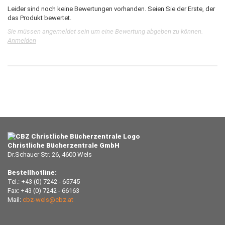
Leider sind noch keine Bewertungen vorhanden. Seien Sie der Erste, der
das Produkt bewertet.
Sie müssen angemeldet sein um eine Bewertung abgeben zu können.
Anmelden
Christliche Bücherzentrale GmbH
Dr.Schauer Str. 26, 4600 Wels
Bestellhotline:
Tel.: +43 (0) 7242 - 65745
Fax: +43 (0) 7242 - 66163
Mail:
cbz-wels@cbz.at