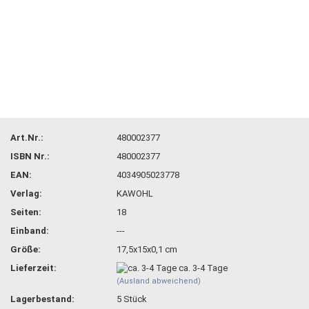
Art.Nr.:
480002377
ISBN Nr.:
480002377
EAN:
4034905023778
Verlag:
KAWOHL
Seiten:
18
Einband:
---
Größe:
17,5x15x0,1 cm
Lieferzeit:
ca. 3-4 Tage
(Ausland abweichend)
Lagerbestand:
5
Stück