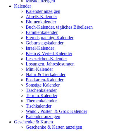
Musik anzeigen
Kalender
Kalender anzeigen
Abreiß-Kalender
Blumenkalender
Buch-Kalender, tägliches Bibellesen
Familienkalender
Fremdsprachige Kalender
Geburtstagskalender
Israel-Kalender
Klein & Verteil-Kalender
Lesezeichen-Kalender
Losungen, Jahreslosungen
Mini-Kalender
Natur-& Tierkalender
Postkarten-Kalender
Sonstige Kalender
Taschenkalender
Termin-Kalender
Themenkalender
Tischkalender
Wand-, Poster- & Groß-Kalender
Kalender anzeigen
Geschenke & Karten
Geschenke & Karten anzeigen