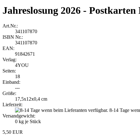
Jahreslosung 2026 - Postkarten
Art.Nr.:
341107870
ISBN Nr.:
341107870
EAN:
91842671
Verlag:
4YOU
Seiten:
18
Einband:
---
Größe:
17,5x12x0,4 cm
Lieferzeit:
8-14 Tage wenn
Versandgewicht:
0
kg je Stück
5,50 EUR