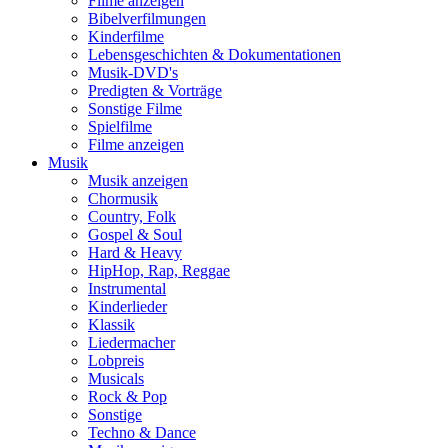
Filme anzeigen
Bibelverfilmungen
Kinderfilme
Lebensgeschichten & Dokumentationen
Musik-DVD's
Predigten & Vorträge
Sonstige Filme
Spielfilme
Filme anzeigen
Musik
Musik anzeigen
Chormusik
Country, Folk
Gospel & Soul
Hard & Heavy
HipHop, Rap, Reggae
Instrumental
Kinderlieder
Klassik
Liedermacher
Lobpreis
Musicals
Rock & Pop
Sonstige
Techno & Dance