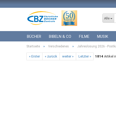
Alle
BÜCHER
BIBELN & CO
FILME
MUSIK
»
»
Startseite
ICF BÜCHER
Verschiedenes
VERSCHIEDENES
Jahreslosung 2026 - Postka
GESCHENKE 
« Erster
« zurück
weiter »
Letzter »
1814
Artikel 