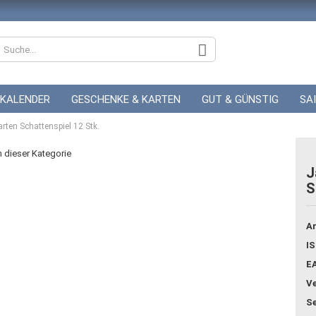
KALENDER
GESCHENKE & KARTEN
GUT & GÜNSTIG
SA
rten Schattenspiel 12 Stk.
ZUR HOCHZEIT
GUTSCHEINE
in dieser Kategorie
J
S
Konto
Pass
Ar
IS
E
Ve
Se