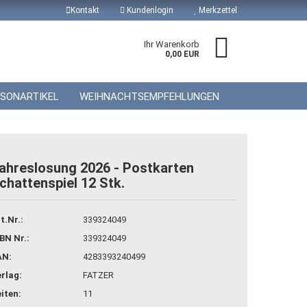
Kontakt
Kundenlogin
Merkzettel
Ihr Warenkorb
0,00 EUR
ISONARTIKEL
WEIHNACHTSEMPFEHLUNGEN
ahreslosung 2026 - Postkarten
chattenspiel 12 Stk.
 erstellen
wort vergessen?
t.Nr.:
339324049
BN Nr.:
339324049
AN:
4283393240499
rlag:
FATZER
iten:
11