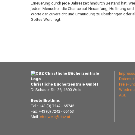
Erneuerung durch jede Jahreszeit hindurch Bestand hat. Wie 
jedem Menschen die Chance auf Neuanfang, Hoffnung und Ve
Worte der Zuversicht und Ermutigung zu überbringen oder a
Gottes Wort liegt.
Impress
Datensch
Christliche Bücherzentrale GmbH
Preis- u
Dr.Schauer Str. 26, 4600 Wels
Wiederru
AGB
Bestellhotline:
Tel.: +43 (0) 7242 - 65745
Fax: +43 (0) 7242 - 66163
Mail:
cbz-wels@cbz.at