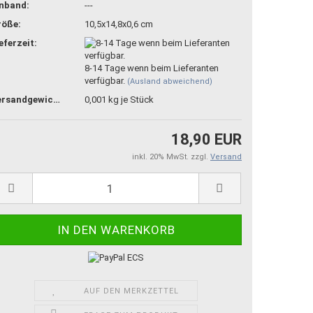
inband:
---
röße:
10,5x14,8x0,6 cm
eferzeit:
8-14 Tage wenn beim Lieferanten
verfügbar.
(Ausland abweichend)
Versandgewicht:
0,001
kg je Stück
18,90 EUR
inkl. 20% MwSt. zzgl.
Versand
AUF DEN MERKZETTEL