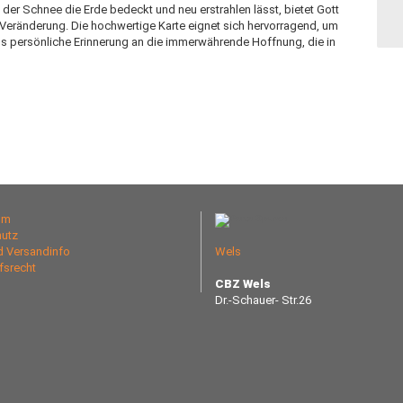
der Schnee die Erde bedeckt und neu erstrahlen lässt, bietet Gott
ränderung. Die hochwertige Karte eignet sich hervorragend, um
ls persönliche Erinnerung an die immerwährende Hoffnung, die in
um
utz
nd Versandinfo
Wels
fsrecht
CBZ Wels
Dr.-Schauer- Str.26