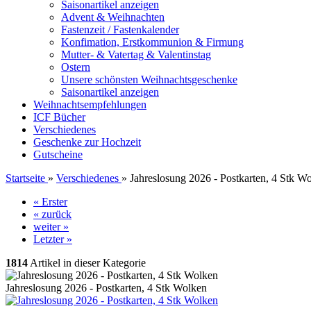
Saisonartikel anzeigen
Advent & Weihnachten
Fastenzeit / Fastenkalender
Konfimation, Erstkommunion & Firmung
Mutter- & Vatertag & Valentinstag
Ostern
Unsere schönsten Weihnachtsgeschenke
Saisonartikel anzeigen
Weihnachtsempfehlungen
ICF Bücher
Verschiedenes
Geschenke zur Hochzeit
Gutscheine
Startseite
»
Verschiedenes
»
Jahreslosung 2026 - Postkarten, 4 Stk W
« Erster
« zurück
weiter »
Letzter »
1814
Artikel in dieser Kategorie
Jahreslosung 2026 - Postkarten, 4 Stk Wolken