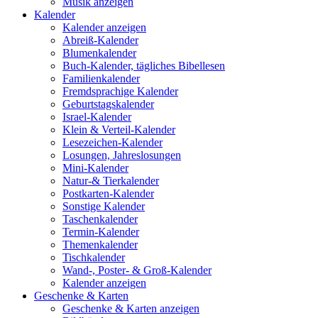
Musik anzeigen
Kalender
Kalender anzeigen
Abreiß-Kalender
Blumenkalender
Buch-Kalender, tägliches Bibellesen
Familienkalender
Fremdsprachige Kalender
Geburtstagskalender
Israel-Kalender
Klein & Verteil-Kalender
Lesezeichen-Kalender
Losungen, Jahreslosungen
Mini-Kalender
Natur-& Tierkalender
Postkarten-Kalender
Sonstige Kalender
Taschenkalender
Termin-Kalender
Themenkalender
Tischkalender
Wand-, Poster- & Groß-Kalender
Kalender anzeigen
Geschenke & Karten
Geschenke & Karten anzeigen