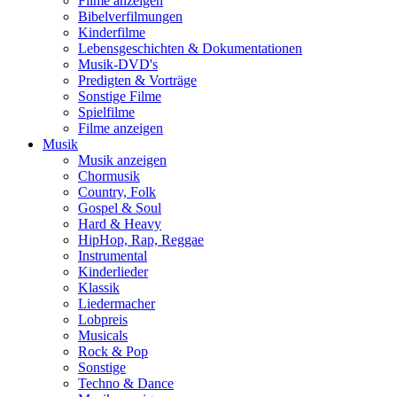
Filme anzeigen
Bibelverfilmungen
Kinderfilme
Lebensgeschichten & Dokumentationen
Musik-DVD's
Predigten & Vorträge
Sonstige Filme
Spielfilme
Filme anzeigen
Musik
Musik anzeigen
Chormusik
Country, Folk
Gospel & Soul
Hard & Heavy
HipHop, Rap, Reggae
Instrumental
Kinderlieder
Klassik
Liedermacher
Lobpreis
Musicals
Rock & Pop
Sonstige
Techno & Dance