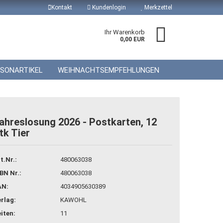
Kontakt
Kundenlogin
Merkzettel
Ihr Warenkorb
0,00 EUR
ISONARTIKEL
WEIHNACHTSEMPFEHLUNGEN
ahreslosung 2026 - Postkarten, 12
tk Tier
 erstellen
wort vergessen?
t.Nr.:
480063038
BN Nr.:
480063038
AN:
4034905630389
rlag:
KAWOHL
iten:
11