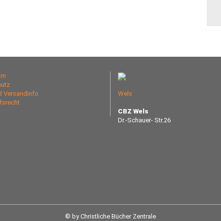
um
utz
nd Versandinfo
Wels
fsrecht
CBZ Wels
Dr.-Schauer- Str.26
© by Christliche Bücher Zentrale