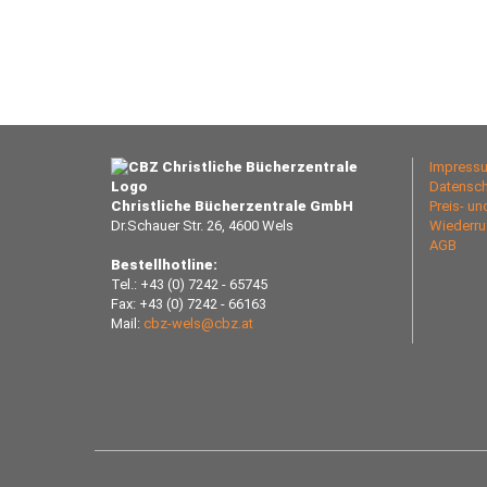
Impress
Datensch
Christliche Bücherzentrale GmbH
Preis- u
Dr.Schauer Str. 26, 4600 Wels
Wiederru
AGB
Bestellhotline:
Tel.: +43 (0) 7242 - 65745
Fax: +43 (0) 7242 - 66163
Mail:
cbz-wels@cbz.at