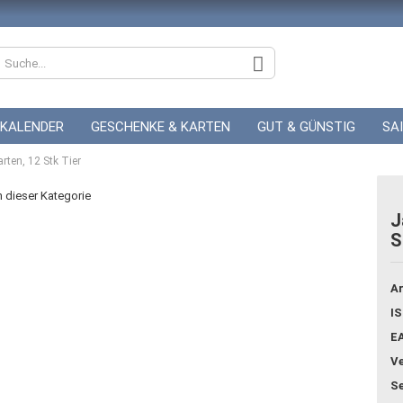
KALENDER
GESCHENKE & KARTEN
GUT & GÜNSTIG
SA
rten, 12 Stk Tier
ZUR HOCHZEIT
GUTSCHEINE
in dieser Kategorie
J
S
Konto
Pass
Ar
IS
E
Ve
Se