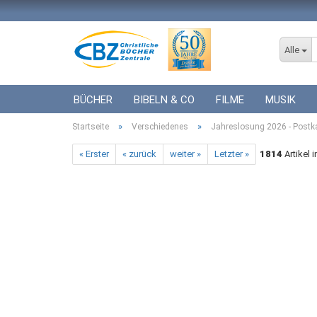
Alle
BÜCHER
BIBELN & CO
FILME
MUSIK
»
»
Startseite
ICF BÜCHER
Verschiedenes
VERSCHIEDENES
Jahreslosung 2026 - Postka
GESCHENKE 
« Erster
« zurück
weiter »
Letzter »
1814
Artikel 