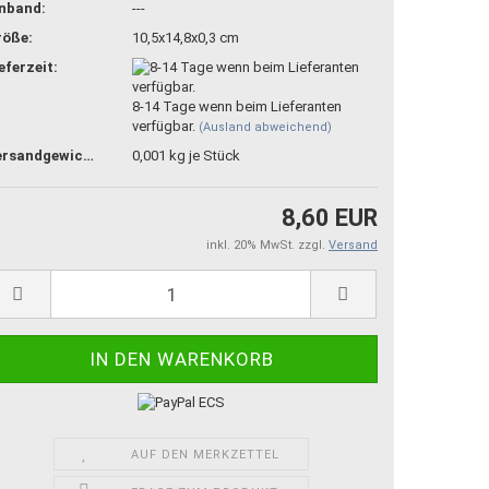
inband:
---
röße:
10,5x14,8x0,3 cm
eferzeit:
8-14 Tage wenn beim Lieferanten
verfügbar.
(Ausland abweichend)
Versandgewicht:
0,001
kg je Stück
8,60 EUR
inkl. 20% MwSt. zzgl.
Versand
AUF DEN MERKZETTEL