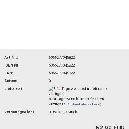
Art.Nr.:
5055277045822
ISBN Nr.:
5055277045822
EAN:
5055277045822
Seiten:
0
Lieferzeit:
8-14 Tage wenn beim Lieferanten
verfügbar.
(Ausland abweichend)
Versandgewicht:
0,051
kg je Stück
62,99 EUR