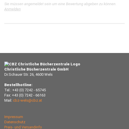
Sie müssen angemeldet sein um eine Bewertung abgeben zu können.
Anmelden
Christliche Bücherzentrale GmbH
Dr.Schauer Str. 26, 4600 Wels
Bestellhotline:
Tel.: +43 (0) 7242 - 65745
Fax: +43 (0) 7242 - 66163
Mail:
cbz-wels@cbz.at
Impressum
Datenschutz
Preis- und Versandinfo