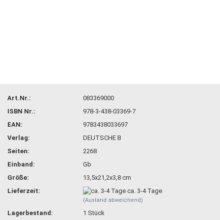
Art.Nr.:
083369000
ISBN Nr.:
978-3-438-03369-7
EAN:
9783438033697
Verlag:
DEUTSCHE B
Seiten:
2268
Einband:
Gb
Größe:
13,5x21,2x3,8 cm
Lieferzeit:
ca. 3-4 Tage
(Ausland abweichend)
Lagerbestand:
1
Stück