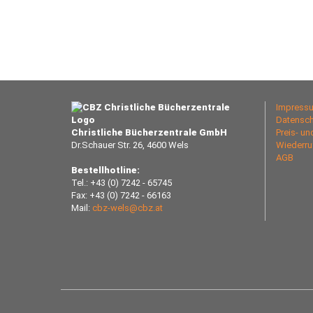
Impress
Datensch
Christliche Bücherzentrale GmbH
Preis- u
Dr.Schauer Str. 26, 4600 Wels
Wiederru
AGB
Bestellhotline:
Tel.: +43 (0) 7242 - 65745
Fax: +43 (0) 7242 - 66163
Mail:
cbz-wels@cbz.at