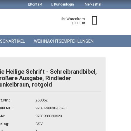
Kontakt
Kundenlogin
Merkzettel
Ihr Warenkorb
0,00 EUR
ISONARTIKEL
WEIHNACHTSEMPFEHLUNGEN
ie Heilige Schrift - Schreibrandbibel,
rößere Ausgabe, Rindleder
unkelbraun, rotgold
 erstellen
wort vergessen?
t.Nr.:
260062
BN Nr.:
978-3-98838-062-3
AN:
9783988380623
rlag:
CSV