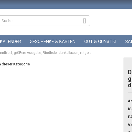
KALENDER
GESCHENKE & KARTEN
GUT & GÜNSTIG
SA
brandbibel, größere Ausgabe, Rindleder dunkelbraun, rotgold
ZUR HOCHZEIT
GUTSCHEINE
in dieser Kategorie
D
g
d
Konto
Pass
Ar
IS
E
Ve