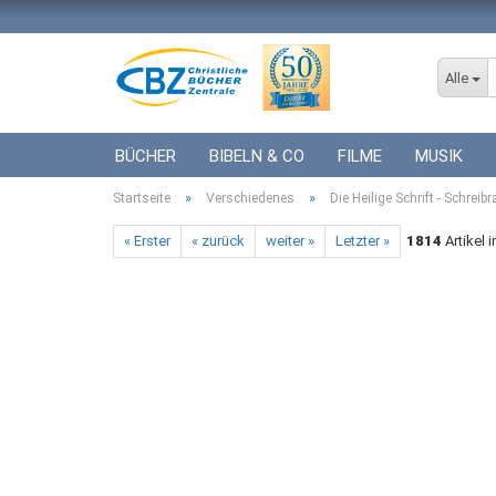
Alle
BÜCHER
BIBELN & CO
FILME
MUSIK
»
»
Startseite
ICF BÜCHER
Verschiedenes
VERSCHIEDENES
Die Heilige Schrift - Schrei
GESCHENKE 
« Erster
« zurück
weiter »
Letzter »
1814
Artikel 