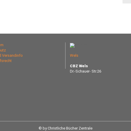
um
utz
nd Versandinfo
Wels
fsrecht
CBZ Wels
Dr.-Schauer- Str.26
© by Christliche Bücher Zentrale