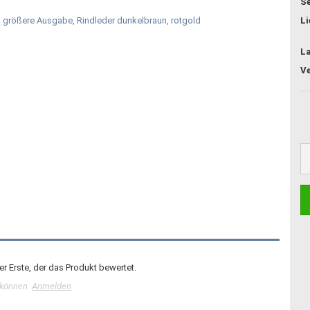
Se
Li
L
r Erste, der das Produkt bewertet.
 können.
Anmelden