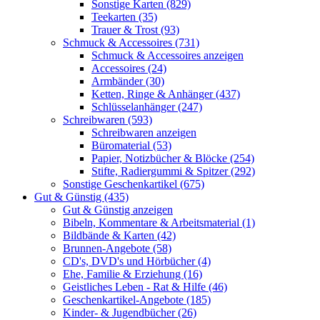
Sonstige Karten (829)
Teekarten (35)
Trauer & Trost (93)
Schmuck & Accessoires (731)
Schmuck & Accessoires anzeigen
Accessoires (24)
Armbänder (30)
Ketten, Ringe & Anhänger (437)
Schlüsselanhänger (247)
Schreibwaren (593)
Schreibwaren anzeigen
Büromaterial (53)
Papier, Notizbücher & Blöcke (254)
Stifte, Radiergummi & Spitzer (292)
Sonstige Geschenkartikel (675)
Gut & Günstig (435)
Gut & Günstig anzeigen
Bibeln, Kommentare & Arbeitsmaterial (1)
Bildbände & Karten (42)
Brunnen-Angebote (58)
CD's, DVD's und Hörbücher (4)
Ehe, Familie & Erziehung (16)
Geistliches Leben - Rat & Hilfe (46)
Geschenkartikel-Angebote (185)
Kinder- & Jugendbücher (26)