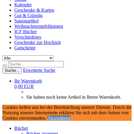
Kalender
Geschenke & Karten
Gut & Günstig
Saisonartikel
Weihnachtsempfehlungen
ICF Bücher
Verschiedenes
Geschenke zur Hochzeit
Gutscheine
Erweiterte Suche
Suche...
Ihr Warenkorb
0,00 EUR
Sie haben noch keine Artikel in Ihrem Warenkorb.
Cookies helfen uns bei der Bereitstellung unserer Dienste. Durch die
Nutzung unserer Internetseite erklären Sie sich mit dem Setzen von
Cookies einverstanden.
Akzeptieren
Bücher
Bücher anzeigen