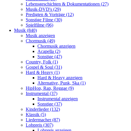
Lebensgeschichten & Dokumentationen (27)
Musik-DVD's (29)
Predigten & Vorträge (12)
Sonstige Filme (30)
Spielfilme (96)
Musik (840)
Musik anzeigen
Chormusik (49)
Chormusik anzeigen
Acapella (2)
Sonstige (47)
Country, Folk (1)
Gospel & Soul (31)
Hard & Heavy (1)
Hard & Heavy anzeigen
Alternative, Punk, Ska (1)
HipHop, Rap, Reggae (9)
Instrumental (37)
Instrumental anzeigen
Sonstige (37)
Kinderlieder (132)
Klassik (5)
Liedermacher (87)
Lobpreis (307)
Lobpreis anzeigen