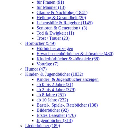
für Frauen (91)
für Männer (13)
Glaube & Nachfolge (1841)
Heilung & Gesundheit (20)
Lebenshilfe & Ratgeber (1145)
Senioren & Generation+ (3)
Tod & Ewigkeit (11)
Trost / Trauer (23)
Hörbücher (549)
Hörbücher anzeigen
Erwachsenenhörbücher & -hörspiele (480)
Kinderhörbücher & -hörspiele (68)
Vorträge (7)
Humor (47)
Kinder- & Jugendbücher (1832)
Kinder- & Jugendbücher anzeigen
ab 0 bis 2 Jahre (31)
ab 2 bis 4 Jahre (379)
ab 8 Jahre (251)
ab 10 Jahre (232)
Bastel-, Spiele-, Ratebücher (138)
Bilderbücher (92)
Erstes Lesealter (476)
Jugendbücher (313)
Liederbücher (189)