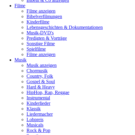
Bibeln & Co anzeigen
Filme
Filme anzeigen
Bibelverfilmungen
Kinderfilme
Lebensgeschichten & Dokumentationen
Musik-DVD's
Predigten & Vorträge
Sonstige Filme
Spielfilme
Filme anzeigen
Musik
Musik anzeigen
Chormusik
Country, Folk
Gospel & Soul
Hard & Heavy
HipHop, Rap, Reggae
Instrumental
Kinderlieder
Klassik
Liedermacher
Lobpreis
Musicals
Rock & Pop