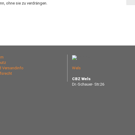
nn, ohne sie zu verdrängen.
um
utz
nd Versandinfo
Wels
fsrecht
CBZ Wels
Dr.-Schauer- Str.26