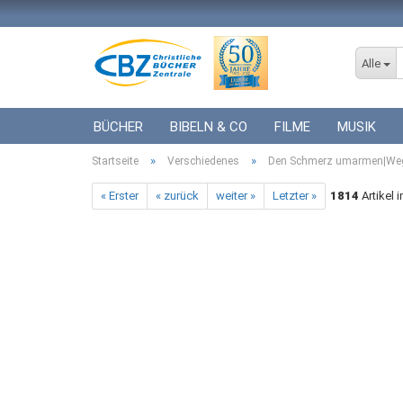
Alle
BÜCHER
BIBELN & CO
FILME
MUSIK
»
»
Startseite
ICF BÜCHER
Verschiedenes
VERSCHIEDENES
Den Schmerz umarmen|Wegbe
GESCHENKE 
« Erster
« zurück
weiter »
Letzter »
1814
Artikel 