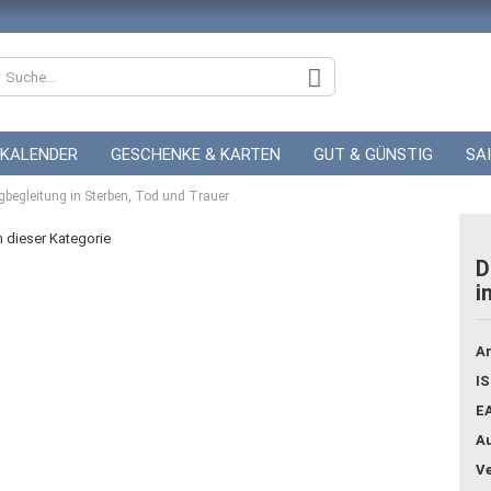
KALENDER
GESCHENKE & KARTEN
GUT & GÜNSTIG
SA
gleitung in Sterben, Tod und Trauer
ZUR HOCHZEIT
GUTSCHEINE
in dieser Kategorie
D
i
Konto
Pass
Ar
IS
E
Au
Ve