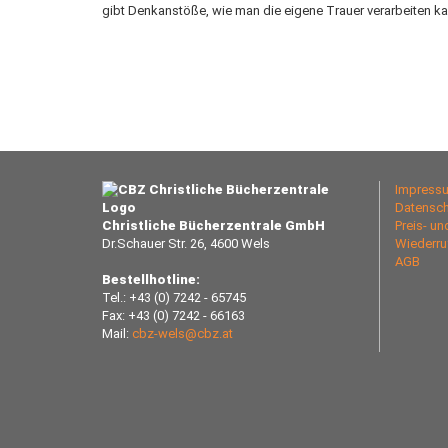
gibt Denkanstöße, wie man die eigene Trauer verarbeiten ka
Impress
Datensch
Christliche Bücherzentrale GmbH
Preis- u
Dr.Schauer Str. 26, 4600 Wels
Wiederru
AGB
Bestellhotline:
Tel.: +43 (0) 7242 - 65745
Fax: +43 (0) 7242 - 66163
Mail:
cbz-wels@cbz.at