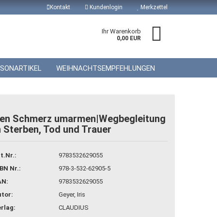
Kontakt
Kundenlogin
Merkzettel
Ihr Warenkorb
0,00 EUR
ISONARTIKEL
WEIHNACHTSEMPFEHLUNGEN
en Schmerz umarmen|Wegbegleitung
n Sterben, Tod und Trauer
 erstellen
wort vergessen?
t.Nr.:
9783532629055
BN Nr.:
978-3-532-62905-5
AN:
9783532629055
tor:
Geyer, Iris
rlag:
CLAUDIUS