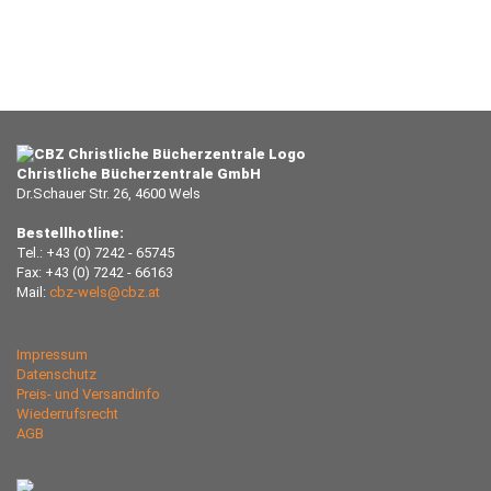
Christliche Bücherzentrale GmbH
Dr.Schauer Str. 26, 4600 Wels
Bestellhotline:
Tel.: +43 (0) 7242 - 65745
Fax: +43 (0) 7242 - 66163
Mail:
cbz-wels@cbz.at
Impressum
Datenschutz
Preis- und Versandinfo
Wiederrufsrecht
AGB