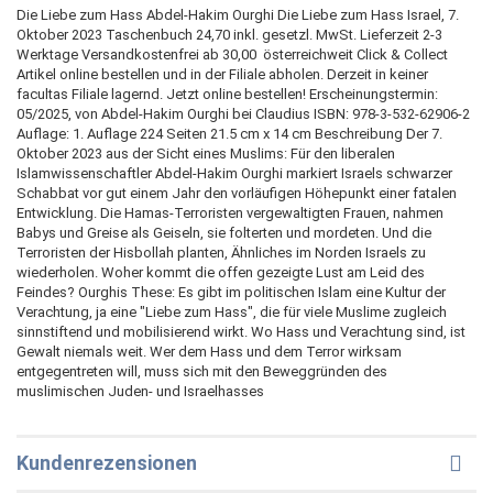
Die Liebe zum Hass Abdel-Hakim Ourghi Die Liebe zum Hass Israel, 7.
Oktober 2023 Taschenbuch 24,70 inkl. gesetzl. MwSt. Lieferzeit 2-3
Werktage Versandkostenfrei ab 30,00  österreichweit Click & Collect
Artikel online bestellen und in der Filiale abholen. Derzeit in keiner
facultas Filiale lagernd. Jetzt online bestellen! Erscheinungstermin:
05/2025, von Abdel-Hakim Ourghi bei Claudius ISBN: 978-3-532-62906-2
Auflage: 1. Auflage 224 Seiten 21.5 cm x 14 cm Beschreibung Der 7.
Oktober 2023 aus der Sicht eines Muslims: Für den liberalen
Islamwissenschaftler Abdel-Hakim Ourghi markiert Israels schwarzer
Schabbat vor gut einem Jahr den vorläufigen Höhepunkt einer fatalen
Entwicklung. Die Hamas-Terroristen vergewaltigten Frauen, nahmen
Babys und Greise als Geiseln, sie folterten und mordeten. Und die
Terroristen der Hisbollah planten, Ähnliches im Norden Israels zu
wiederholen. Woher kommt die offen gezeigte Lust am Leid des
Feindes? Ourghis These: Es gibt im politischen Islam eine Kultur der
Verachtung, ja eine "Liebe zum Hass", die für viele Muslime zugleich
sinnstiftend und mobilisierend wirkt. Wo Hass und Verachtung sind, ist
Gewalt niemals weit. Wer dem Hass und dem Terror wirksam
entgegentreten will, muss sich mit den Beweggründen des
muslimischen Juden- und Israelhasses
Kundenrezensionen