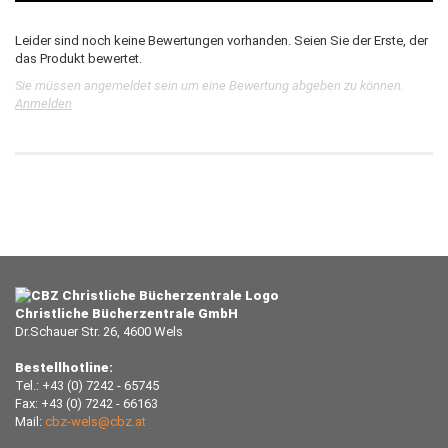
Leider sind noch keine Bewertungen vorhanden. Seien Sie der Erste, der
das Produkt bewertet.
Sie müssen angemeldet sein um eine Bewertung abgeben zu können.
Anmelden
Christliche Bücherzentrale GmbH
Dr.Schauer Str. 26, 4600 Wels
Bestellhotline:
Tel.: +43 (0) 7242 - 65745
Fax: +43 (0) 7242 - 66163
Mail:
cbz-wels@cbz.at