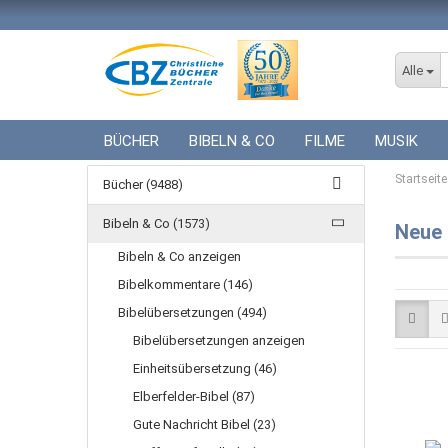
Alle
BÜCHER
BIBELN & CO
FILME
MUSIK
ICF BÜCHER
VERSCHIEDENES
GESCHENKE 
Startseite
Bücher (9488)
Bibeln & Co (1573)
Neue 
Bibeln & Co anzeigen
Bibelkommentare (146)
Bibelübersetzungen (494)
Bibelübersetzungen anzeigen
Einheitsübersetzung (46)
Elberfelder-Bibel (87)
Gute Nachricht Bibel (23)