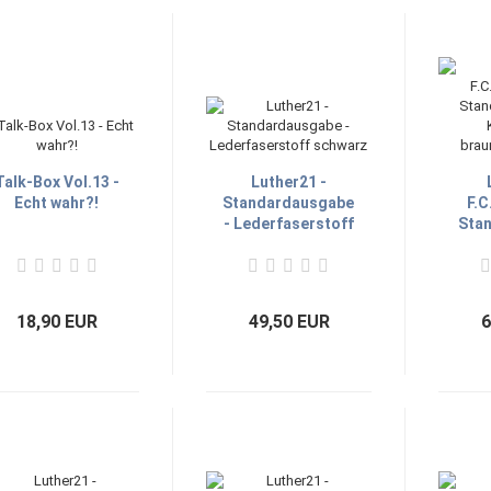
Talk-Box Vol.13 -
Luther21 -
Echt wahr?!
Standardausgabe
F.
- Lederfaserstoff
Sta
schwarz
-
brau
18,90 EUR
49,50 EUR
6