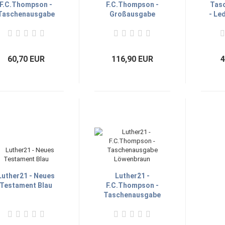
F.C.Thompson -
F.C.Thompson -
Tas
Taschenausgabe
Großausgabe
- Le
Violett
Cromwell Leder
schwarz
60,70 EUR
116,90 EUR
4
Luther21 - Neues
Luther21 -
Testament Blau
F.C.Thompson -
Taschenausgabe
Löwenbraun