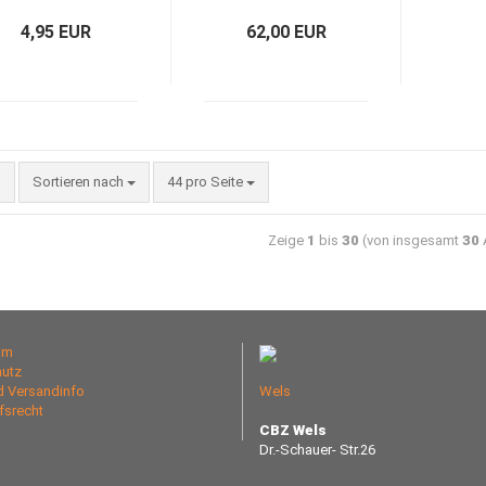
4,95 EUR
62,00 EUR
Sortieren nach
44 pro Seite
Zeige
1
bis
30
(von insgesamt
30
A
um
utz
nd Versandinfo
Wels
fsrecht
CBZ Wels
Dr.-Schauer- Str.26