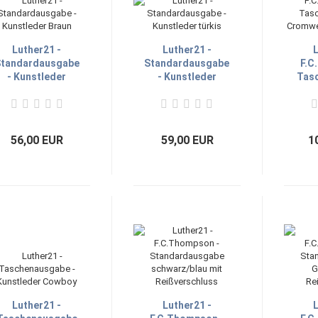
Luther21 -
Luther21 -
L
tandardausgabe
Standardausgabe
F.C
- Kunstleder
- Kunstleder
Tas
Braun
türkis
- Cr
56,00 EUR
59,00 EUR
1
Luther21 -
Luther21 -
L