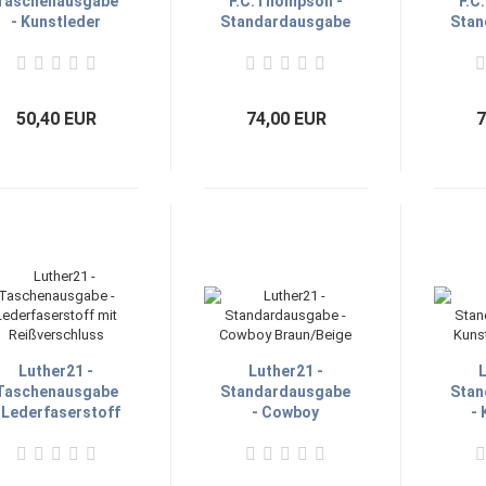
Taschenausgabe
F.C.Thompson -
F.C
- Kunstleder
Standardausgabe
Stan
Cowboy
schwarz/blau mit
Gr
Reißverschluss
Rei
50,40 EUR
74,00 EUR
7
Luther21 -
Luther21 -
L
Taschenausgabe
Standardausgabe
Stan
 Lederfaserstoff
- Cowboy
- 
mit
Braun/Beige
Reißverschluss