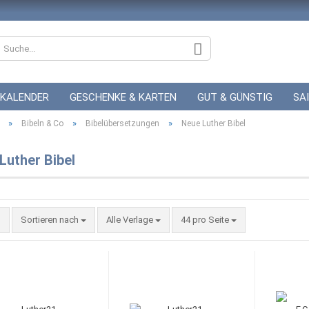
KALENDER
GESCHENKE & KARTEN
GUT & GÜNSTIG
SA
»
»
»
ZUR HOCHZEIT
Bibeln & Co
Bibelübersetzungen
GUTSCHEINE
Neue Luther Bibel
Luther Bibel
Konto
Sortieren nach
Alle Verlage
44 pro Seite
Pass