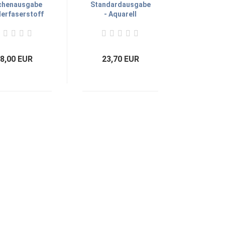
chenausgabe
Standardausgabe
derfaserstoff
- Aquarell
Schwarz
Berglandschaften
8,00 EUR
23,70 EUR