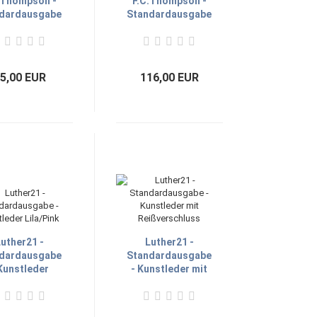
.Thompson -
F.C.Thompson -
dardausgabe
Standardausgabe
iffregister,
Cromwell Leder
ßverschluss
schwarz
5,00 EUR
116,00 EUR
uther21 -
Luther21 -
dardausgabe
Standardausgabe
Kunstleder
- Kunstleder mit
Lila/Pink
Reißverschluss