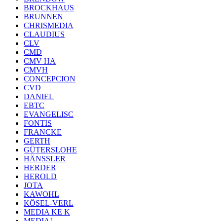
BROCKHAUS
BRUNNEN
CHRISMEDIA
CLAUDIUS
CLV
CMD
CMV HA
CMVH
CONCEPCION
CVD
DANIEL
EBTC
EVANGELISC
FONTIS
FRANCKE
GERTH
GÜTERSLOHE
HÄNSSLER
HERDER
HEROLD
JOTA
KAWOHL
KÖSEL-VERL
MEDIA KE K
MEDIA!