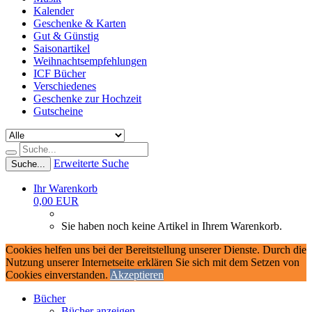
Kalender
Geschenke & Karten
Gut & Günstig
Saisonartikel
Weihnachtsempfehlungen
ICF Bücher
Verschiedenes
Geschenke zur Hochzeit
Gutscheine
Erweiterte Suche
Suche...
Ihr Warenkorb
0,00 EUR
Sie haben noch keine Artikel in Ihrem Warenkorb.
Cookies helfen uns bei der Bereitstellung unserer Dienste. Durch die
Nutzung unserer Internetseite erklären Sie sich mit dem Setzen von
Cookies einverstanden.
Akzeptieren
Bücher
Bücher anzeigen