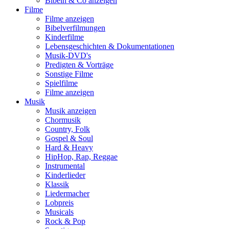
Bibeln & Co anzeigen
Filme
Filme anzeigen
Bibelverfilmungen
Kinderfilme
Lebensgeschichten & Dokumentationen
Musik-DVD's
Predigten & Vorträge
Sonstige Filme
Spielfilme
Filme anzeigen
Musik
Musik anzeigen
Chormusik
Country, Folk
Gospel & Soul
Hard & Heavy
HipHop, Rap, Reggae
Instrumental
Kinderlieder
Klassik
Liedermacher
Lobpreis
Musicals
Rock & Pop