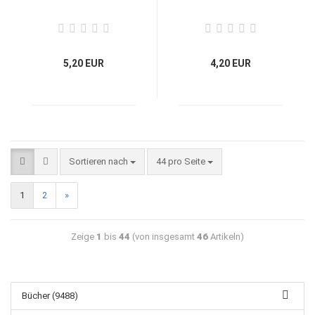
5,20 EUR
4,20 EUR
Sortieren nach
44 pro Seite
1
2
»
Zeige
1
bis
44
(von insgesamt
46
Artikeln)
Bücher (9488)