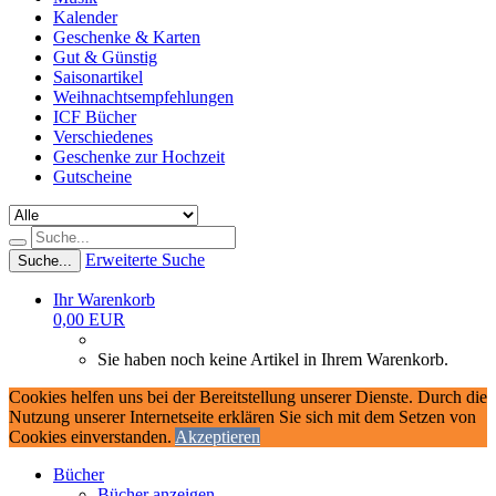
Kalender
Geschenke & Karten
Gut & Günstig
Saisonartikel
Weihnachtsempfehlungen
ICF Bücher
Verschiedenes
Geschenke zur Hochzeit
Gutscheine
Erweiterte Suche
Suche...
Ihr Warenkorb
0,00 EUR
Sie haben noch keine Artikel in Ihrem Warenkorb.
Cookies helfen uns bei der Bereitstellung unserer Dienste. Durch die
Nutzung unserer Internetseite erklären Sie sich mit dem Setzen von
Cookies einverstanden.
Akzeptieren
Bücher
Bücher anzeigen