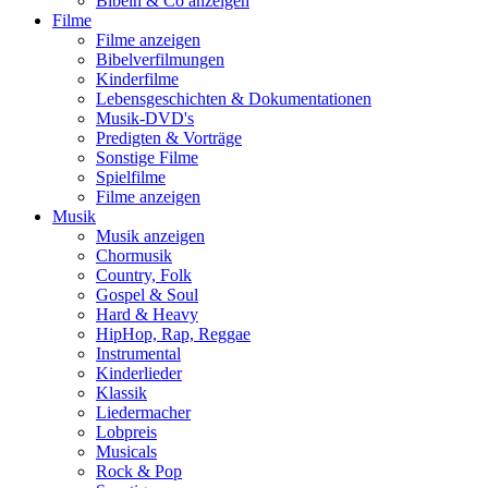
Bibeln & Co anzeigen
Filme
Filme anzeigen
Bibelverfilmungen
Kinderfilme
Lebensgeschichten & Dokumentationen
Musik-DVD's
Predigten & Vorträge
Sonstige Filme
Spielfilme
Filme anzeigen
Musik
Musik anzeigen
Chormusik
Country, Folk
Gospel & Soul
Hard & Heavy
HipHop, Rap, Reggae
Instrumental
Kinderlieder
Klassik
Liedermacher
Lobpreis
Musicals
Rock & Pop