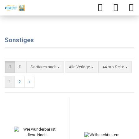
Sonstiges
Sortieren nach
Alle Verlage
44 pro Seite
1
2
»