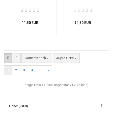
11,50 EUR
14,50 EUR
Sortieren nach
44 pro Seite
1
2
3
4
5
»
Zeige
1
bis
44
(von insgesamt
217
Artikeln)
Bücher (9488)