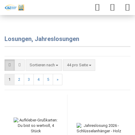
Losungen, Jahreslosungen
Sortieren nach
44 pro Seite
1
2
3
4
5
»