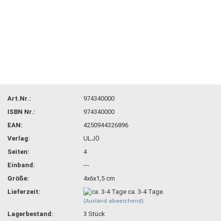
Art.Nr.:
974340000
ISBN Nr.:
974340000
EAN:
4250944326896
Verlag:
ULJÖ
Seiten:
4
Einband:
---
Größe:
4x6x1,5 cm
Lieferzeit:
ca. 3-4 Tage
(Ausland abweichend)
Lagerbestand:
3
Stück