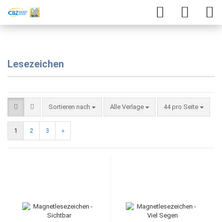
Lesezeichen
Sortieren nach
Alle Verlage
44 pro Seite
1
2
3
»