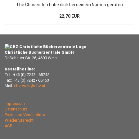
The Chosen: Ich habe dich bei deinem Namen gerufen
22,70 EUR
Christliche Bücherzentrale GmbH
Dr.Schauer Str. 26, 4600 Wels
Bestellhotline:
Tel.: +43 (0) 7242 - 65745
Fax: +43 (0) 7242 - 66163
Mail:
cbz-wels@cbz.at
Impressum
Datenschutz
Preis- und Versandinfo
Wiederrufsrecht
AGB