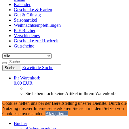
Kalender
Geschenke & Karten
Gut & Günstig
Saisonartikel
Weihnachtsempfehlungen
ICF Bücher
Verschiedenes
Geschenke zur Hochzeit
Gutscheine
Erweiterte Suche
Suche...
Ihr Warenkorb
0,00 EUR
Sie haben noch keine Artikel in Ihrem Warenkorb.
Cookies helfen uns bei der Bereitstellung unserer Dienste. Durch die
Nutzung unserer Internetseite erklären Sie sich mit dem Setzen von
Cookies einverstanden.
Akzeptieren
Bücher
Bücher anzeigen