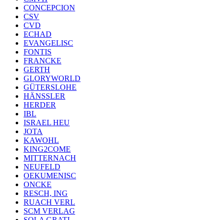
CONCEPCION
CSV
CVD
ECHAD
EVANGELISC
FONTIS
FRANCKE
GERTH
GLORYWORLD
GÜTERSLOHE
HÄNSSLER
HERDER
IBL
ISRAEL HEU
JOTA
KAWOHL
KING2COME
MITTERNACH
NEUFELD
OEKUMENISC
ONCKE
RESCH, ING
RUACH VERL
SCM VERLAG
SOLA GRATI