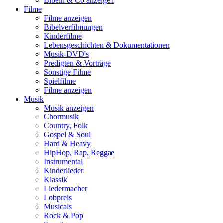
Bibeln & Co anzeigen
Filme
Filme anzeigen
Bibelverfilmungen
Kinderfilme
Lebensgeschichten & Dokumentationen
Musik-DVD's
Predigten & Vorträge
Sonstige Filme
Spielfilme
Filme anzeigen
Musik
Musik anzeigen
Chormusik
Country, Folk
Gospel & Soul
Hard & Heavy
HipHop, Rap, Reggae
Instrumental
Kinderlieder
Klassik
Liedermacher
Lobpreis
Musicals
Rock & Pop