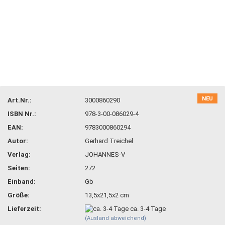
NEU
Art.Nr.:
3000860290
ISBN Nr.:
978-3-00-086029-4
EAN:
9783000860294
Autor:
Gerhard Treichel
Verlag:
JOHANNES-V
Seiten:
272
Einband:
Gb
Größe:
13,5x21,5x2 cm
Lieferzeit:
ca. 3-4 Tage
(Ausland abweichend)