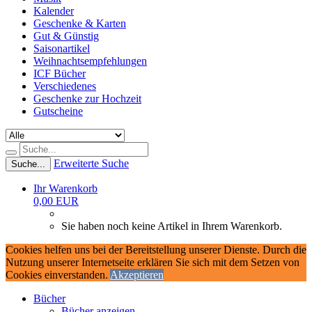
Kalender
Geschenke & Karten
Gut & Günstig
Saisonartikel
Weihnachtsempfehlungen
ICF Bücher
Verschiedenes
Geschenke zur Hochzeit
Gutscheine
Erweiterte Suche
Suche...
Ihr Warenkorb
0,00 EUR
Sie haben noch keine Artikel in Ihrem Warenkorb.
Cookies helfen uns bei der Bereitstellung unserer Dienste. Durch die
Nutzung unserer Internetseite erklären Sie sich mit dem Setzen von
Cookies einverstanden.
Akzeptieren
Bücher
Bücher anzeigen