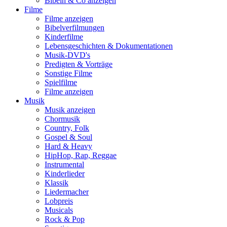
Bibeln & Co anzeigen
Filme
Filme anzeigen
Bibelverfilmungen
Kinderfilme
Lebensgeschichten & Dokumentationen
Musik-DVD's
Predigten & Vorträge
Sonstige Filme
Spielfilme
Filme anzeigen
Musik
Musik anzeigen
Chormusik
Country, Folk
Gospel & Soul
Hard & Heavy
HipHop, Rap, Reggae
Instrumental
Kinderlieder
Klassik
Liedermacher
Lobpreis
Musicals
Rock & Pop