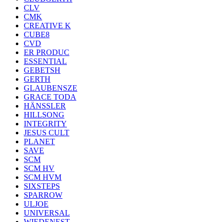
CLV
CMK
CREATIVE K
CUBE8
CVD
ER PRODUC
ESSENTIAL
GEBETSH
GERTH
GLAUBENSZE
GRACE TODA
HÄNSSLER
HILLSONG
INTEGRITY
JESUS CULT
PLANET
SAVE
SCM
SCM HV
SCM HVM
SIXSTEPS
SPARROW
ULJOE
UNIVERSAL
WIEDENEST