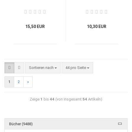
15,50 EUR
10,30 EUR
Sortieren nach
44 pro Seite
1
2
»
Zeige
1
bis
44
(von insgesamt
54
Artikeln)
Bücher (9488)