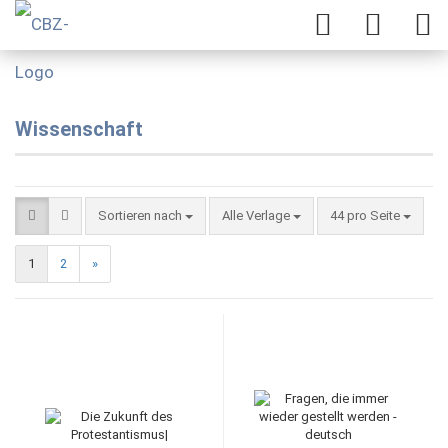
Wissenschaft
Sortieren nach
Alle Verlage
44 pro Seite
1
2
»