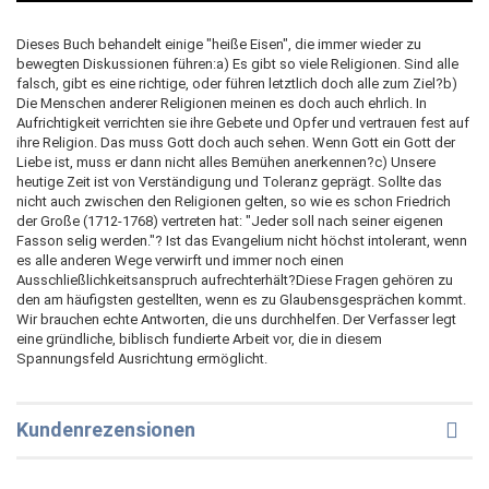
Dieses Buch behandelt einige "heiße Eisen", die immer wieder zu
bewegten Diskussionen führen:a) Es gibt so viele Religionen. Sind alle
falsch, gibt es eine richtige, oder führen letztlich doch alle zum Ziel?b)
Die Menschen anderer Religionen meinen es doch auch ehrlich. In
Aufrichtigkeit verrichten sie ihre Gebete und Opfer und vertrauen fest auf
ihre Religion. Das muss Gott doch auch sehen. Wenn Gott ein Gott der
Liebe ist, muss er dann nicht alles Bemühen anerkennen?c) Unsere
heutige Zeit ist von Verständigung und Toleranz geprägt. Sollte das
nicht auch zwischen den Religionen gelten, so wie es schon Friedrich
der Große (1712-1768) vertreten hat: "Jeder soll nach seiner eigenen
Fasson selig werden."? Ist das Evangelium nicht höchst intolerant, wenn
es alle anderen Wege verwirft und immer noch einen
Ausschließlichkeitsanspruch aufrechterhält?Diese Fragen gehören zu
den am häufigsten gestellten, wenn es zu Glaubensgesprächen kommt.
Wir brauchen echte Antworten, die uns durchhelfen. Der Verfasser legt
eine gründliche, biblisch fundierte Arbeit vor, die in diesem
Spannungsfeld Ausrichtung ermöglicht.
Kundenrezensionen