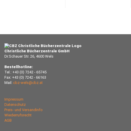
Christliche Bücherzentrale GmbH
Dr.Schauer Str. 26, 4600 Wels
Bestellhotline:
Tel.: +43 (0) 7242 - 65745
Fax: +43 (0) 7242 - 66163
Mail:
cbz-wels@cbz.at
Impressum
Datenschutz
Preis- und Versandinfo
Wiederrufsrecht
AGB