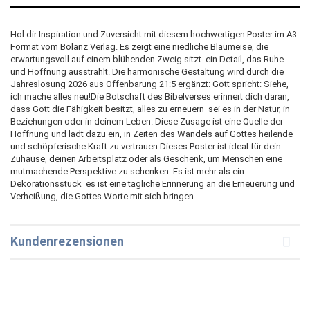
Hol dir Inspiration und Zuversicht mit diesem hochwertigen Poster im A3-
Format vom Bolanz Verlag. Es zeigt eine niedliche Blaumeise, die
erwartungsvoll auf einem blühenden Zweig sitzt  ein Detail, das Ruhe
und Hoffnung ausstrahlt. Die harmonische Gestaltung wird durch die
Jahreslosung 2026 aus Offenbarung 21:5 ergänzt: Gott spricht: Siehe,
ich mache alles neu!Die Botschaft des Bibelverses erinnert dich daran,
dass Gott die Fähigkeit besitzt, alles zu erneuern  sei es in der Natur, in
Beziehungen oder in deinem Leben. Diese Zusage ist eine Quelle der
Hoffnung und lädt dazu ein, in Zeiten des Wandels auf Gottes heilende
und schöpferische Kraft zu vertrauen.Dieses Poster ist ideal für dein
Zuhause, deinen Arbeitsplatz oder als Geschenk, um Menschen eine
mutmachende Perspektive zu schenken. Es ist mehr als ein
Dekorationsstück  es ist eine tägliche Erinnerung an die Erneuerung und
Verheißung, die Gottes Worte mit sich bringen.
Kundenrezensionen