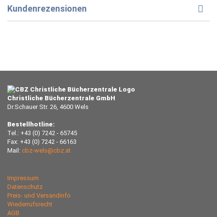
Kundenrezensionen
Christliche Bücherzentrale GmbH
Dr.Schauer Str. 26, 4600 Wels
Bestellhotline:
Tel.: +43 (0) 7242 - 65745
Fax: +43 (0) 7242 - 66163
Mail:
cbz-wels@cbz.at
Impressum
Datenschutz
Preis- und Versandinfo
Wiederrufsrecht
AGB