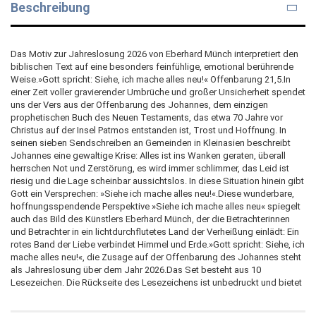
Beschreibung
Das Motiv zur Jahreslosung 2026 von Eberhard Münch interpretiert den
biblischen Text auf eine besonders feinfühlige, emotional berührende
Weise.»Gott spricht: Siehe, ich mache alles neu!« Offenbarung 21,5.In
einer Zeit voller gravierender Umbrüche und großer Unsicherheit spendet
uns der Vers aus der Offenbarung des Johannes, dem einzigen
prophetischen Buch des Neuen Testaments, das etwa 70 Jahre vor
Christus auf der Insel Patmos entstanden ist, Trost und Hoffnung. In
seinen sieben Sendschreiben an Gemeinden in Kleinasien beschreibt
Johannes eine gewaltige Krise: Alles ist ins Wanken geraten, überall
herrschen Not und Zerstörung, es wird immer schlimmer, das Leid ist
riesig und die Lage scheinbar aussichtslos. In diese Situation hinein gibt
Gott ein Versprechen: »Siehe ich mache alles neu!«.Diese wunderbare,
hoffnungsspendende Perspektive »Siehe ich mache alles neu« spiegelt
auch das Bild des Künstlers Eberhard Münch, der die Betrachterinnen
und Betrachter in ein lichtdurchflutetes Land der Verheißung einlädt: Ein
rotes Band der Liebe verbindet Himmel und Erde.»Gott spricht: Siehe, ich
mache alles neu!«, die Zusage auf der Offenbarung des Johannes steht
als Jahreslosung über dem Jahr 2026.Das Set besteht aus 10
Lesezeichen. Die Rückseite des Lesezeichens ist unbedruckt und bietet