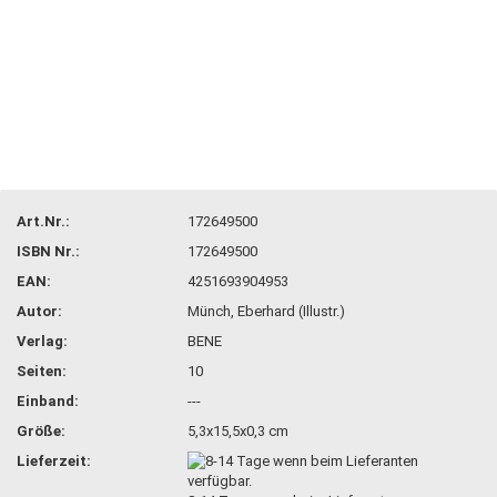
Art.Nr.:
172649500
ISBN Nr.:
172649500
EAN:
4251693904953
Autor:
Münch, Eberhard (Illustr.)
Verlag:
BENE
Seiten:
10
Einband:
---
Größe:
5,3x15,5x0,3 cm
Lieferzeit: