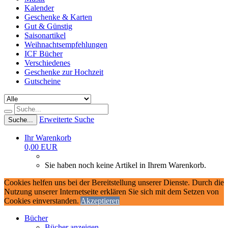
Kalender
Geschenke & Karten
Gut & Günstig
Saisonartikel
Weihnachtsempfehlungen
ICF Bücher
Verschiedenes
Geschenke zur Hochzeit
Gutscheine
Erweiterte Suche
Suche...
Ihr Warenkorb
0,00 EUR
Sie haben noch keine Artikel in Ihrem Warenkorb.
Cookies helfen uns bei der Bereitstellung unserer Dienste. Durch die
Nutzung unserer Internetseite erklären Sie sich mit dem Setzen von
Cookies einverstanden.
Akzeptieren
Bücher
Bücher anzeigen