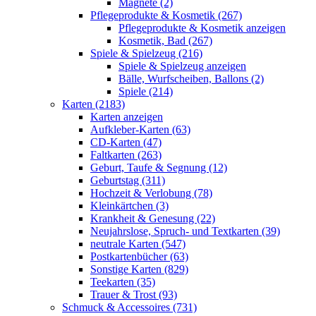
Magnete (2)
Pflegeprodukte & Kosmetik (267)
Pflegeprodukte & Kosmetik anzeigen
Kosmetik, Bad (267)
Spiele & Spielzeug (216)
Spiele & Spielzeug anzeigen
Bälle, Wurfscheiben, Ballons (2)
Spiele (214)
Karten (2183)
Karten anzeigen
Aufkleber-Karten (63)
CD-Karten (47)
Faltkarten (263)
Geburt, Taufe & Segnung (12)
Geburtstag (311)
Hochzeit & Verlobung (78)
Kleinkärtchen (3)
Krankheit & Genesung (22)
Neujahrslose, Spruch- und Textkarten (39)
neutrale Karten (547)
Postkartenbücher (63)
Sonstige Karten (829)
Teekarten (35)
Trauer & Trost (93)
Schmuck & Accessoires (731)