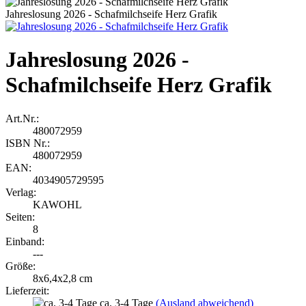
Jahreslosung 2026 - Schafmilchseife Herz Grafik
Jahreslosung 2026 -
Schafmilchseife Herz Grafik
Art.Nr.:
480072959
ISBN Nr.:
480072959
EAN:
4034905729595
Verlag:
KAWOHL
Seiten:
8
Einband:
---
Größe:
8x6,4x2,8 cm
Lieferzeit:
ca. 3-4 Tage
(Ausland abweichend)