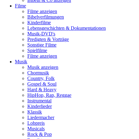
Bibeln & Co anzeigen
Filme
Filme anzeigen
Bibelverfilmungen
Kinderfilme
Lebensgeschichten & Dokumentationen
Musik-DVD's
Predigten & Vorträge
Sonstige Filme
Spielfilme
Filme anzeigen
Musik
Musik anzeigen
Chormusik
Country, Folk
Gospel & Soul
Hard & Heavy
HipHop, Rap, Reggae
Instrumental
Kinderlieder
Klassik
Liedermacher
Lobpreis
Musicals
Rock & Pop