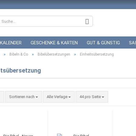
KALENDER
GESCHENKE & KARTEN
GUT & GÜNSTIG
SA
»
»
»
ZUR HOCHZEIT
Bibeln & Co
Bibelübersetzungen
GUTSCHEINE
Einheitsübersetzung
itsübersetzung
Konto
Sortieren nach
Alle Verlage
44 pro Seite
Pass