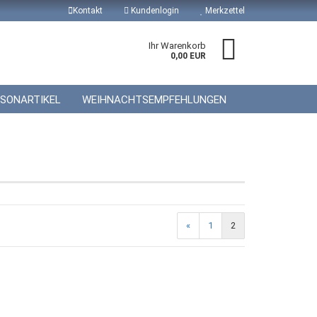
Kontakt
Kundenlogin
Merkzettel
Ihr Warenkorb
0,00 EUR
ISONARTIKEL
WEIHNACHTSEMPFEHLUNGEN
 erstellen
wort vergessen?
«
1
2