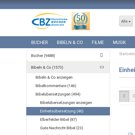
Alle
BÜCHER
BIBELN & CO
FILME
MUSIK
ICF BÜCHER
VERSCHIEDENES
GESCHENKE 
Startseite
Bücher (9488)
Bibeln & Co (1573)
Einhe
Bibeln & Co anzeigen
Bibelkommentare (146)
Bibelübersetzungen (494)
Bibelübersetzungen anzeigen
Einheitsübersetzung (46)
Elberfelder-Bibel (87)
Gute Nachricht Bibel (23)