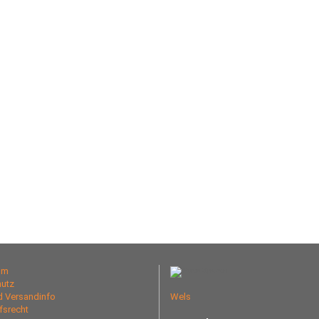
um
utz
nd Versandinfo
Wels
fsrecht