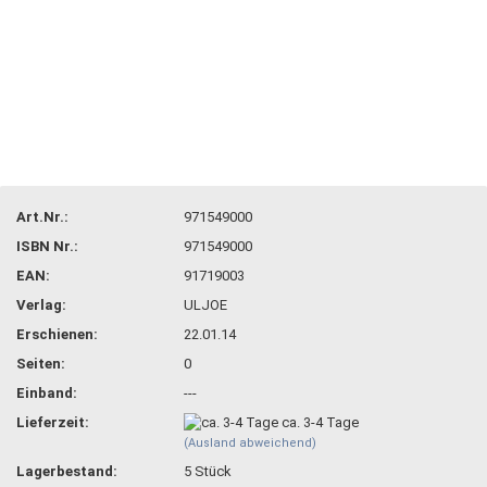
Art.Nr.:
971549000
ISBN Nr.:
971549000
EAN:
91719003
Verlag:
ULJOE
Erschienen:
22.01.14
Seiten:
0
Einband:
---
Lieferzeit:
ca. 3-4 Tage
(Ausland abweichend)
Lagerbestand:
5
Stück