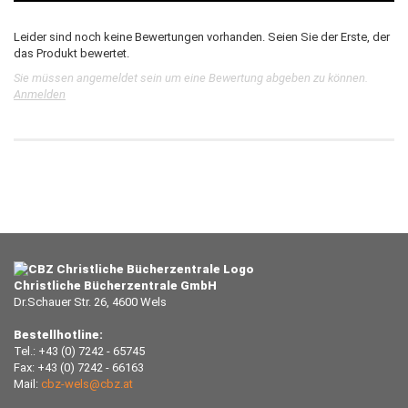
Leider sind noch keine Bewertungen vorhanden. Seien Sie der Erste, der
das Produkt bewertet.
Sie müssen angemeldet sein um eine Bewertung abgeben zu können.
Anmelden
Christliche Bücherzentrale GmbH
Dr.Schauer Str. 26, 4600 Wels
Bestellhotline:
Tel.: +43 (0) 7242 - 65745
Fax: +43 (0) 7242 - 66163
Mail:
cbz-wels@cbz.at