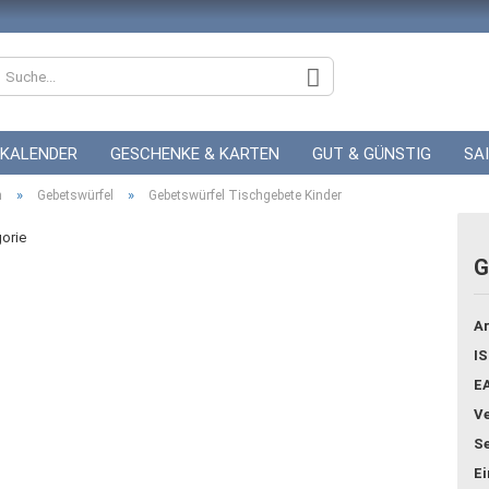
KALENDER
GESCHENKE & KARTEN
GUT & GÜNSTIG
SA
»
»
n
ZUR HOCHZEIT
Gebetswürfel
GUTSCHEINE
Gebetswürfel Tischgebete Kinder
gorie
G
Konto
Ar
Pass
IS
E
Ve
Se
E