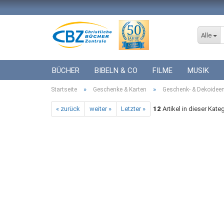
Alle
BÜCHER
BIBELN & CO
FILME
MUSIK
»
»
Startseite
ICF BÜCHER
Geschenke & Karten
VERSCHIEDENES
Geschenk- & Dekoidee
GESCHENKE 
« zurück
weiter »
Letzter »
12
Artikel in dieser Kate