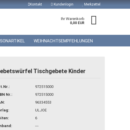
Kontakt
Kundenlogin
Merkzettel
Ihr Warenkorb
0,00 EUR
ISONARTIKEL
WEIHNACHTSEMPFEHLUNGEN
ebetswürfel Tischgebete Kinder
 erstellen
t.Nr.:
972515000
wort vergessen?
BN Nr.:
972515000
AN:
96334553
rlag:
ULJOE
iten:
6
inband:
---