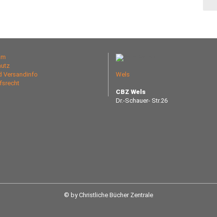
um
utz
nd Versandinfo
Wels
fsrecht
CBZ Wels
Dr.-Schauer- Str.26
© by Christliche Bücher Zentrale