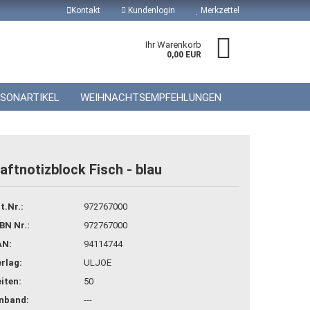
Kontakt
Kundenlogin
Merkzettel
Ihr Warenkorb
0,00 EUR
ISONARTIKEL
WEIHNACHTSEMPFEHLUNGEN
aftnotizblock Fisch - blau
 erstellen
t.Nr.:
972767000
wort vergessen?
BN Nr.:
972767000
AN:
94114744
rlag:
ULJOE
iten:
50
inband:
---