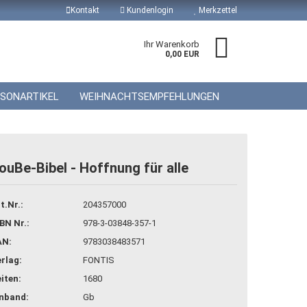
Kontakt
Kundenlogin
Merkzettel
Ihr Warenkorb
0,00 EUR
ISONARTIKEL
WEIHNACHTSEMPFEHLUNGEN
ouBe-Bibel - Hoffnung für alle
 erstellen
t.Nr.:
204357000
wort vergessen?
BN Nr.:
978-3-03848-357-1
AN:
9783038483571
rlag:
FONTIS
iten:
1680
inband:
Gb