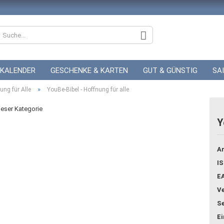
KALENDER
GESCHENKE & KARTEN
GUT & GÜNSTIG
SA
»
ZUR HOCHZEIT
ung für Alle
YouBe-Bibel - Hoffnung für alle
GUTSCHEINE
dieser Kategorie
Y
Konto
Ar
Pass
IS
E
Ve
Se
E