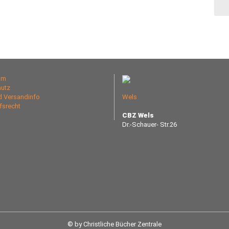
um
utz
nd Versandinfo
Wels
fsrecht
CBZ Wels
Dr.-Schauer- Str.26
© by Christliche Bücher Zentrale