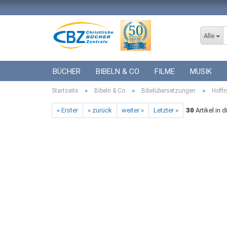
Alle
BÜCHER
BIBELN & CO
FILME
MUSIK
»
»
»
Startseite
ICF BÜCHER
Bibeln & Co
VERSCHIEDENES
Bibelübersetzungen
GESCHENKE 
Hoffn
« Erster
« zurück
weiter »
Letzter »
30
Artikel in 