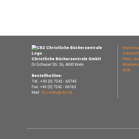
Impress
Datensch
Christliche Bücherzentrale GmbH
Preis- u
Dr.Schauer Str. 26, 4600 Wels
Wiederru
AGB
Bestellhotline:
Tel.: +43 (0) 7242 - 65745
Fax: +43 (0) 7242 - 66163
Mail:
cbz-wels@cbz.at